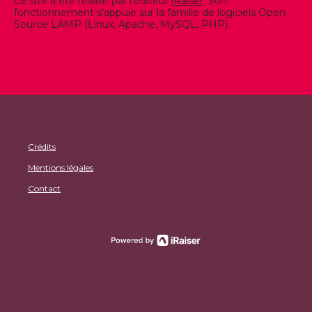
Ce site a été réalisé par l'éditeur
iRaiser
. Son
fonctionnement s'appuie sur la famille de logiciels Open
Source LAMP (Linux, Apache, MySQL, PHP).
Crédits
Mentions légales
Contact